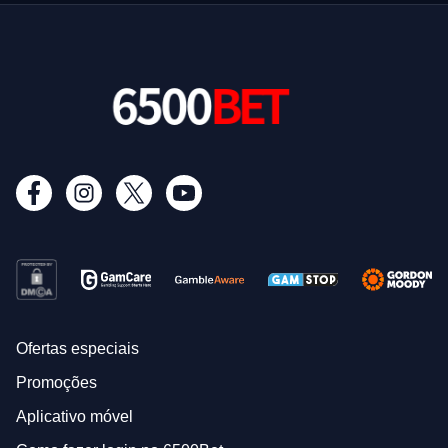
Ofertas especiais
Promoções
Aplicativo móvel