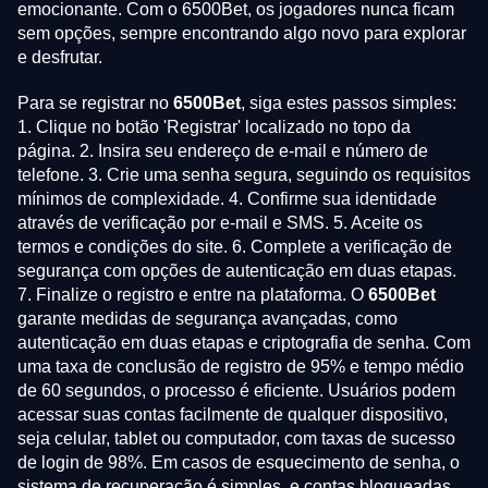
emocionante. Com o 6500Bet, os jogadores nunca ficam
sem opções, sempre encontrando algo novo para explorar
e desfrutar.
Para se registrar no
6500Bet
, siga estes passos simples:
1. Clique no botão 'Registrar' localizado no topo da
página. 2. Insira seu endereço de e-mail e número de
telefone. 3. Crie uma senha segura, seguindo os requisitos
mínimos de complexidade. 4. Confirme sua identidade
através de verificação por e-mail e SMS. 5. Aceite os
termos e condições do site. 6. Complete a verificação de
segurança com opções de autenticação em duas etapas.
7. Finalize o registro e entre na plataforma. O
6500Bet
garante medidas de segurança avançadas, como
autenticação em duas etapas e criptografia de senha. Com
uma taxa de conclusão de registro de 95% e tempo médio
de 60 segundos, o processo é eficiente. Usuários podem
acessar suas contas facilmente de qualquer dispositivo,
seja celular, tablet ou computador, com taxas de sucesso
de login de 98%. Em casos de esquecimento de senha, o
sistema de recuperação é simples, e contas bloqueadas