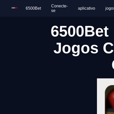
Conecte-
6500Bet
aplicativo
jogo
se
6500Bet 
Jogos C