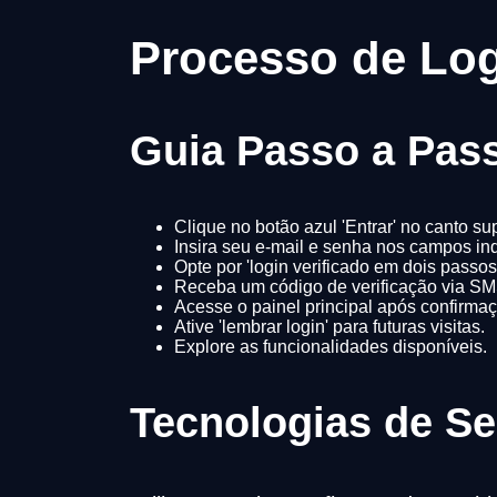
Processo de Log
Guia Passo a Pas
Clique no botão azul 'Entrar' no canto sup
Insira seu e-mail e senha nos campos in
Opte por 'login verificado em dois passos
Receba um código de verificação via SMS
Acesse o painel principal após confirma
Ative 'lembrar login' para futuras visitas.
Explore as funcionalidades disponíveis.
Tecnologias de S