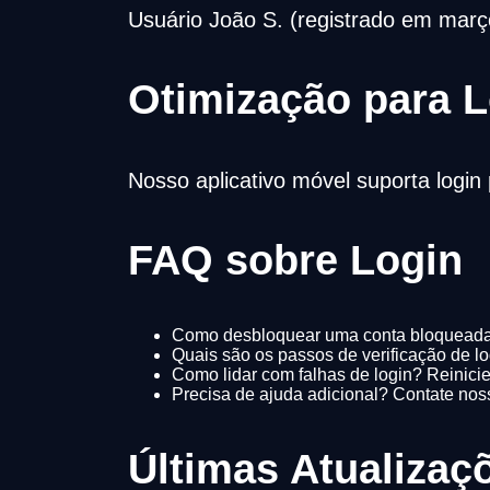
Usuário João S. (registrado em março
Otimização para 
Nosso aplicativo móvel suporta login
FAQ sobre Login
Como desbloquear uma conta bloqueada? 
Quais são os passos de verificação de lo
Como lidar com falhas de login? Reinicie
Precisa de ajuda adicional? Contate nos
Últimas Atualizaç