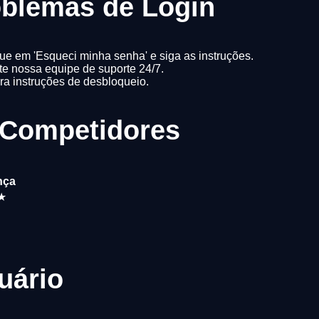
oblemas de Login
e em 'Esqueci minha senha' e siga as instruções.
e nossa equipe de suporte 24/7.
ra instruções de desbloqueio.
Competidores
nça
★
uário