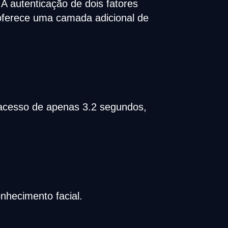
 A autenticação de dois fatores
 oferece uma camada adicional de
acesso de apenas 3.2 segundos,
nhecimento facial.