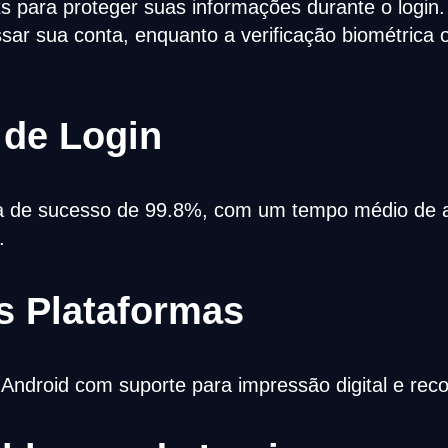
ts para proteger suas informações durante o login.
ar sua conta, enquanto a verificação biométrica
 de Login
xa de sucesso de 99.8%, com um tempo médio de 
.
s Plataformas
Android com suporte para impressão digital e reco