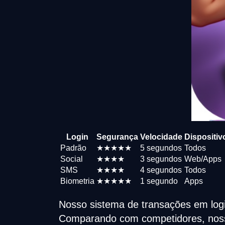
Login
Segurança
Velocidade
Dispositiv
Padrão
★★★★★
5 segundos
Todos
Social
★★★★
3 segundos
Web/Apps
SMS
★★★★
4 segundos
Todos
Biometria
★★★★★
1 segundo
Apps
Nosso sistema de transações em login 
Comparando com competidores, noss