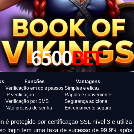
os
Funções
Vantagens
Verificação em dois passos
Simples e eficaz
IP verificação
Rápido e conveniente
Verificação por SMS
Segurança adicional
Não precisa de senha
Extremamente seguro
é protegido por certificação SSL nível 3 e utiliza
o login tem uma taxa de sucesso de 99.9% após 