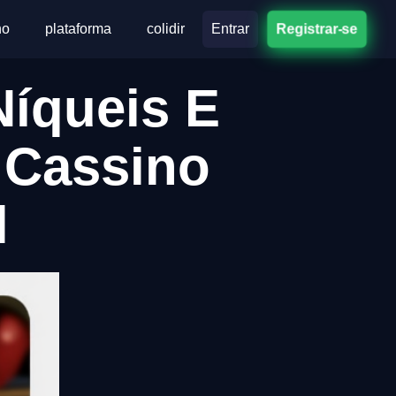
no
plataforma
colidir
Entrar
Registrar-se
Níqueis E
 Cassino
l